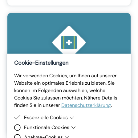
Cookie-Einstellungen
Wir verwenden Cookies, um Ihnen auf unserer
Website ein optimales Erlebnis zu bieten. Sie
Allgemein
können im Folgenden auswählen, welche
Erste Hilfe
Cookies Sie zulassen möchten. Nähere Details
Mit dieser Vorlage erstellen Sie eine allgemeine
finden Sie in unserer
Datenschutzerklärung
.
Erste Hilfe Unterweisung.
Dauer:
15
Minuten
Essenzielle Cookies
Mehr erfahren
Funktionale Cookies
Essenzielle Cookies sind Cookies, welche für die
ordnungsgemäße Funktion der Website benötigt
Analyse-Cookies
Funktionale Cookies erlauben es uns, Ihnen