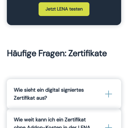
Jetzt LENA testen
Häufige Fragen: Zertifikate
Wie sieht ein digital signiertes
Zertifikat aus?
Ein digital signiertes Zertifikat ist ein PDF-
Zertifikat, dass unsichtbar und mit einem
Wie weit kann ich ein Zertifikat
speziellen Schlüssel versehen ist, der das
ohne Addon-Kosten in der LENA