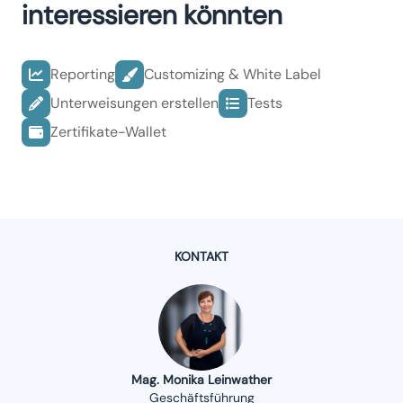
interessieren könnten
gedruckt und für die Wallet konfiguriert werden.
Reporting
Customizing & White Label
Unterweisungen erstellen
Tests
Zertifikate-Wallet
KONTAKT
Mag. Monika Leinwather
Geschäftsführung