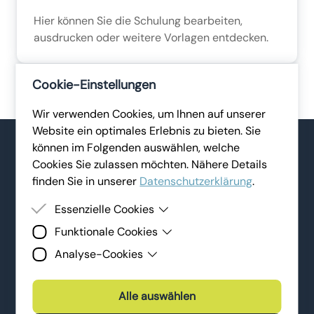
Hier können Sie die Schulung bearbeiten,
ausdrucken oder weitere Vorlagen entdecken.
Cookie-Einstellungen
Wir verwenden Cookies, um Ihnen auf unserer
Website ein optimales Erlebnis zu bieten. Sie
können im Folgenden auswählen, welche
Cookies Sie zulassen möchten. Nähere Details
finden Sie in unserer
Datenschutzerklärung
.
REFERENZEN
Essenzielle Cookies
Unsere Kund:innen
Funktionale Cookies
Essenzielle Cookies sind Cookies, welche für die
ordnungsgemäße Funktion der Website benötigt
Analyse-Cookies
Funktionale Cookies erlauben es uns, Ihnen
werden. Ohne diese Cookies kann die Website
Für unsere Kund:innen gehen wir oft die Extrameile.
externe Inhalte (z.B. Videos) auf unserer
nicht angezeigt werden.
Analyse-Cookies sind Cookies, die wir zur
Das spiegelt sich in der gelungenen Zusammenarbeit
Webseite bereitzustellen und Ihnen einen
Analyse und Verbesserung der Webseiten der
Alle auswählen
wider:
reibungslosen Website-Besuch zu ermöglichen.
Lena Digital GmbH sowie unserer Services und