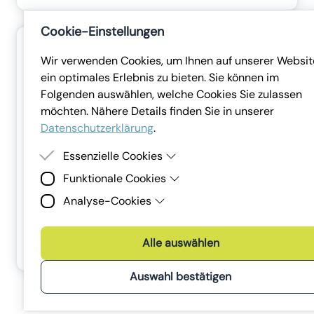
Cookie-Einstellungen
Wir verwenden Cookies, um Ihnen auf unserer Websit
ein optimales Erlebnis zu bieten. Sie können im
Folgenden auswählen, welche Cookies Sie zulassen
möchten. Nähere Details finden Sie in unserer
Datenschutzerklärung
.
Essenzielle Cookies
Funktionale Cookies
Essenzielle Cookies sind Cookies, welche für die
ordnungsgemäße Funktion der Website benötigt
Analyse-Cookies
Funktionale Cookies erlauben es uns, Ihnen externe
werden. Ohne diese Cookies kann die Website nicht
Inhalte (z.B. Videos) auf unserer Webseite
angezeigt werden.
Analyse-Cookies sind Cookies, die wir zur Analyse un
Hier können Sie die Schulung bearbeiten,
bereitzustellen und Ihnen einen reibungslosen Website
Verbesserung der Webseiten der Lena Digital GmbH
Alle auswählen
ausdrucken oder weitere Vorlagen entdecken.
Besuch zu ermöglichen.
sowie unserer Services und Marketingmaßnahmen
verwenden.
Auswahl bestätigen
Bevorzugt verwenden wir dafür Tools, die keine Daten
außerhalb der Europäischen Union senden.