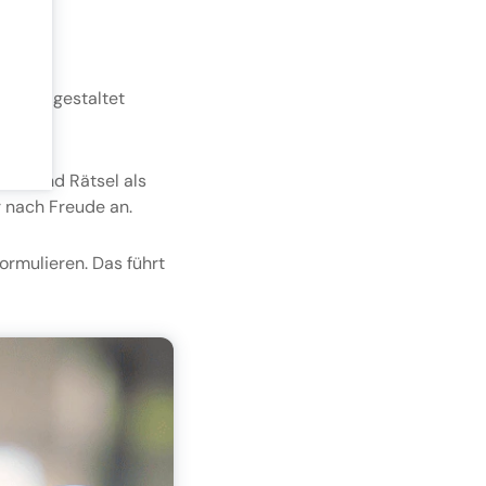
ie
hafter gestaltet
ung
zes und Rätsel als
er
hr nach Freude an.
ormulieren. Das führt