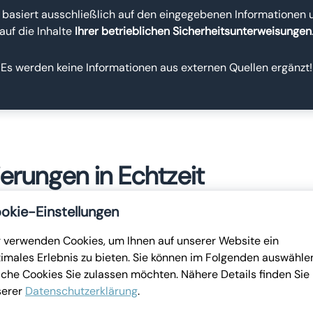
basiert ausschließlich auf den eingegebenen Informationen u
auf die Inhalte
Ihrer betrieblichen Sicherheitsunterweisungen
Es werden keine Informationen aus externen Quellen ergänzt!
sierungen in Echtzeit
okie-Einstellungen
n ändern sich regelmäßig, sei es aufgrund von Gesetzesänder
ien.
 verwenden Cookies, um Ihnen auf unserer Website ein
imales Erlebnis zu bieten. Sie können im Folgenden auswähle
kit kann sehr
rasch darauf reagiert werden
. So wird sichergest
che Cookies Sie zulassen möchten. Nähere Details finden Sie 
ets auf dem neuesten Stand sind. Das trägt zur Sicherheit i
serer
Datenschutzerklärung
.