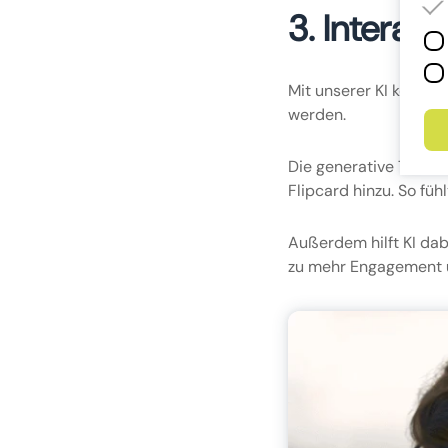
3. Interak
Mit unserer KI können
werden.
Die generative Traini
Flipcard hinzu. So fü
Außerdem hilft KI dab
zu mehr Engagement u