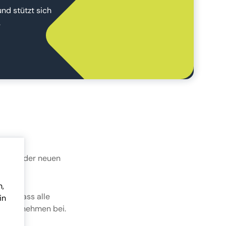
nd stützt sich
.
ungen oder neuen
n,
ellt, dass alle
in
m Unternehmen bei.