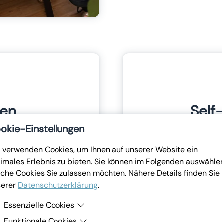
gen
Self
okie-Einstellungen
Das sind wundervolle
Wir lassen Sie mit I
 verwenden Cookies, um Ihnen auf unserer Website ein
ickeln am liebsten
jedoch lieber selbs
imales Erlebnis zu bieten. Sie können im Folgenden auswähle
ir, dass das, was wir
sofort eine Antwort, 
che Cookies Sie zulassen möchten. Nähere Details finden Sie 
Team davon profitieren.
Service-Angeboten.
serer
Datenschutzerklärung
.
t werden können, legen
Hilfetexte innerha
s Angebot
.
Essenzielle Cookies
Funktionale Cookies
Essenzielle Cookies sind Cookies, welche für die ordnungsgemäße