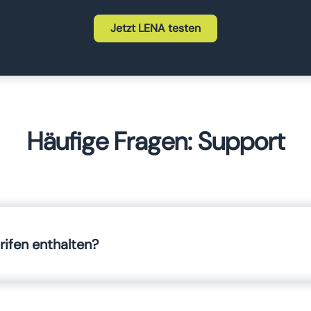
Jetzt LENA testen
Häufige Fragen: Support
arifen enthalten?
chränkt zur Verfügung. Auch im MINI-Tarif sind wir gerne für 
nn ein Starterpaket gebucht werden und wir stehen im LENA-