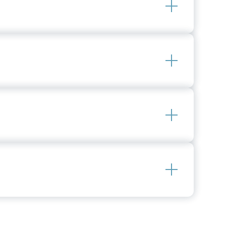
n wir umgehend zurück. Die allermeisten
halb von 24 Stunden zu beantworten. In
as Team kennen. Wir können Sie damit noch
d in Deutschland Bayern und Baden-