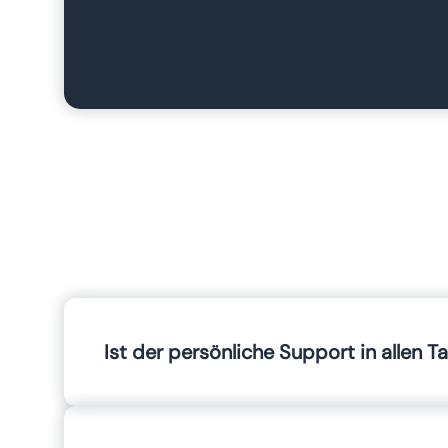
Ist der persönliche Support in allen T
In LENA PRO steht Ihnen unser Support uneinges
Onboarding Ihrer LENA-Administrator:innen ka