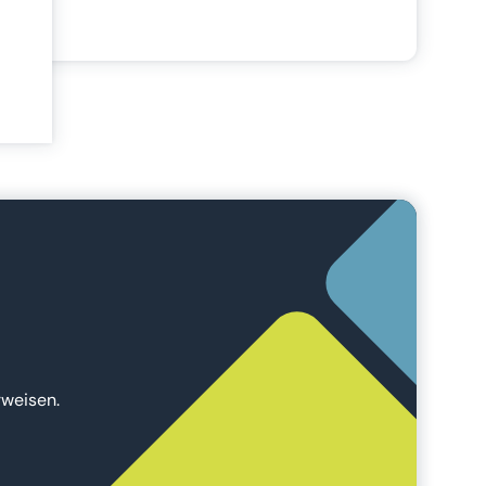
ie
ung
er
rweisen.