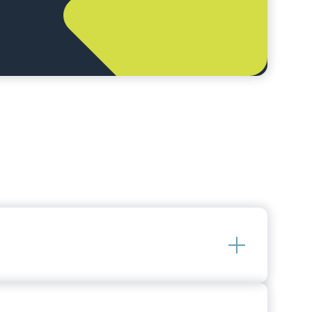
Sie da, wenn einmal „der Hut brennt“. Für das
MINI-Umfang telefonisch oder per E-Mail im