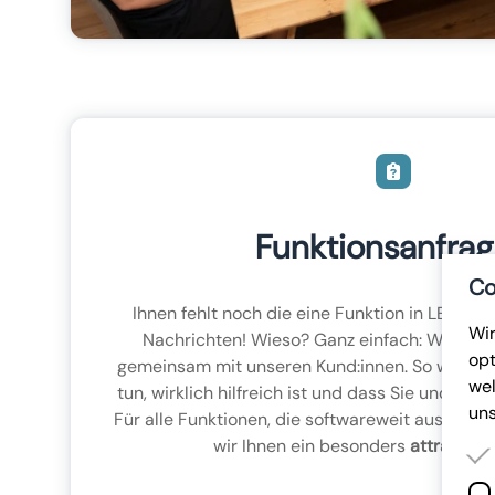
Funktionsanfra
Co
Ihnen fehlt noch die eine Funktion in LENA? 
Wir
Nachrichten! Wieso? Ganz einfach: Wir entw
opt
gemeinsam mit unseren Kund:innen. So wissen w
wel
tun, wirklich hilfreich ist und dass Sie und Ihr 
un
Für alle Funktionen, die softwareweit ausgeroll
wir Ihnen ein besonders
attraktive